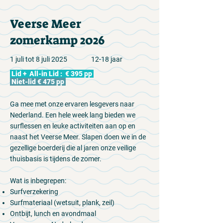
Veerse Meer
zomerkamp 2026
1 juli tot 8 juli 2025 12-18 jaar
Lid + All-in Lid : € 395 pp
Niet-lid € 475 pp
Ga mee met onze ervaren lesgevers naar
Nederland. Een hele week lang bieden we
surflessen en leuke activiteiten aan op en
naast het Veerse Meer. Slapen doen we in de
gezellige boerderij die al jaren onze veilige
thuisbasis is tijdens de zomer.
Wat is inbegrepen:
Surfverzekering
Surfmateriaal (wetsuit, plank, zeil)
Ontbijt, lunch en avondmaal