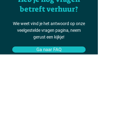
betreft verhuur?
Wie weet vind je het antwoord op onze
veelgestelde vragen pagina, neem
gerust een kijkje!
Ga naar FAQ
Contact
info@windsurfingdeinze.be
Oudenaardse Steenweg 225, 9800 Deinze
Ready for action
Social
Mei, juni, september:
Instagram